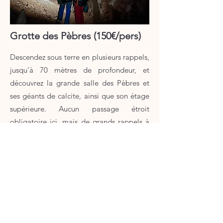
Grotte des Pèbres (150€/pers)
Descendez sous terre en plusieurs rappels,
jusqu'à 70 mètres de profondeur, et
découvrez la grande salle des Pèbres et
ses géants de calcite, ainsi que son étage
supérieure. Aucun passage étroit
obligatoire ici, mais de grands rappels à
descendre et à remonter dans une
superbe cavité !
A partir de 16 ans
Une grosse journée (8h)
Tharaux, Gard (30)​​​​​​​