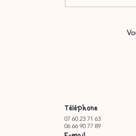
Oui ! Vous avez jusqu’à 24
remboursé(e). En-dessous d
prouvant votre incapacité 
Vo
volonté du moniteur de vo
​Téléphone
07 60 23 71 63
06 66 90 77 89
E-mail