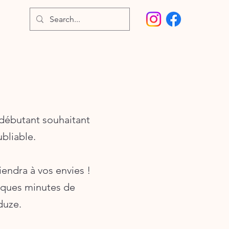
 débutant souhaitant
bliable.
iendra à vos envies !
elques minutes de
duze.