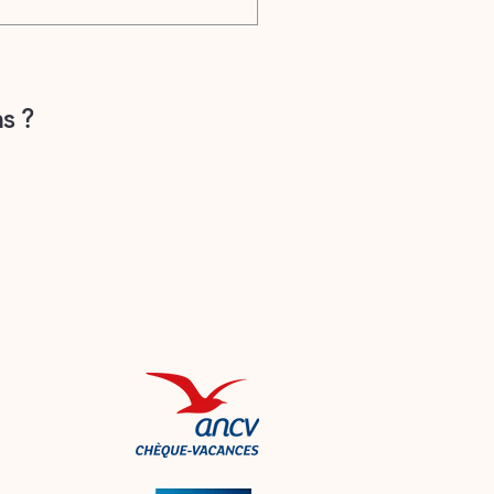
e intégralement
cal, ou autre document,
la dépendra de la bonne
s ?
e.