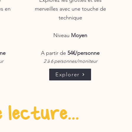
e
Explorez les grottes et ses
es en
merveilles avec une touche de
technique
Niveau
Moyen
nne
A partir de
54€/personne
ur
2 à 6 personnes/moniteur
Explorer
 lecture...