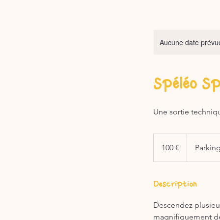
Aucune date prévue
Spéléo Sp
Une sortie techniq
100
euros
100 €
Parkin
Description
Descendez plusieurs
magnifiquement déc