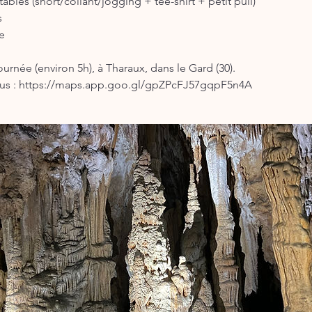
ables (short/collant/jogging + tee-shirt + petit pull)
s
e
rnée (environ 5h), à Tharaux, dans le Gard (30).
ous : https://maps.app.goo.gl/gpZPcFJ57gqpF5n4A