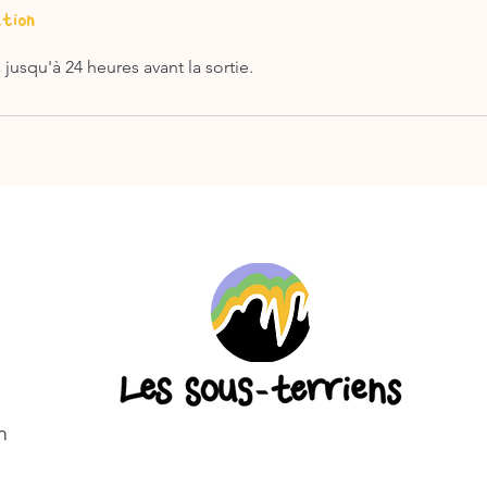
ation
m