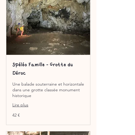
Spéléo Famille - Grotte du
Déroc
Une balade souterraine et horizontale
dans une grotte classée monument
historique
Lire plus
42
42 €
euros