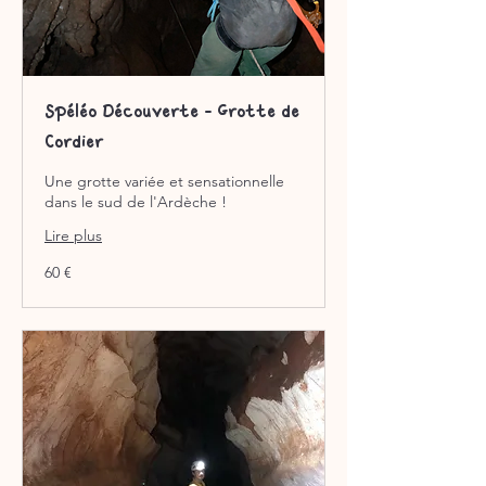
Spéléo Découverte - Grotte de
Cordier
Une grotte variée et sensationnelle
dans le sud de l'Ardèche !
Lire plus
60
60 €
euros