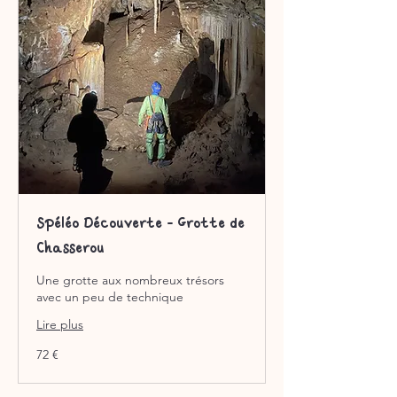
Spéléo Découverte - Grotte de
Chasserou
Une grotte aux nombreux trésors
avec un peu de technique
Lire plus
72
72 €
euros