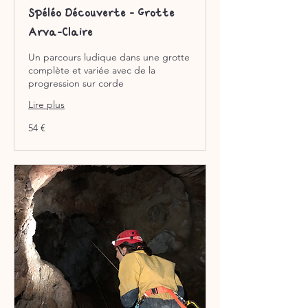
Spéléo Découverte - Grotte
Arva-Claire
Un parcours ludique dans une grotte
complète et variée avec de la
progression sur corde
Lire plus
54
54 €
euros