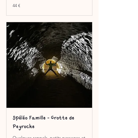
44
44 €
euros
Spéléo Famille - Grotte de
Peyroche
Quelques rappels, petits passages et