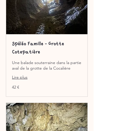
Spéléo Famille - Grotte
Cotepatière
Une balade souterraine dans la partie
aval de la grotte de la Cocalière
Lire plus
42
42 €
euros