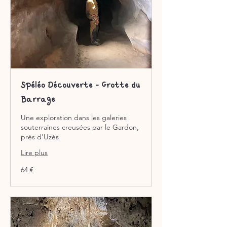
Spéléo Découverte - Grotte du
Barrage
Une exploration dans les galeries
souterraines creusées par le Gardon,
près d'Uzès
Lire plus
64
64 €
euros