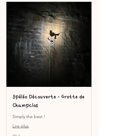
Spéléo Découverte - Grotte de
Champclos
Simply the best !
Lire plus
80
80 €