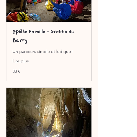
Spéléo Famille - Grotte du
Barry
Un parcours simple et ludique !
Lire plus
38
38 €
euros