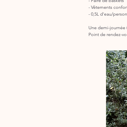
- Paire de baskets
- Vêtements confort
- 0,5L d'eau/perso
Une demi-journée (
Point de rendez-v