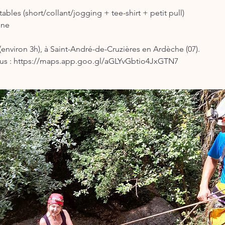
ables (short/collant/jogging + tee-shirt + petit pull)
nne
environ 3h), à Saint-André-de-Cruzières en Ardèche (07).
ous : https://maps.app.goo.gl/aGLYvGbtio4JxGTN7