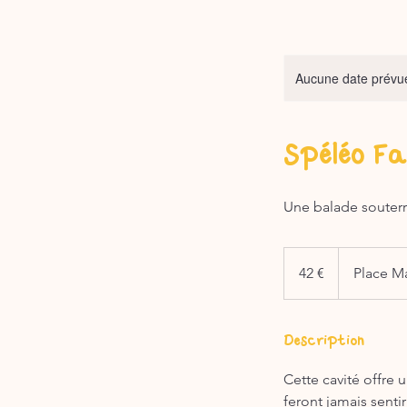
Aucune date prévue
Spéléo Fa
Une balade souterra
42
euros
42 €
Place M
Description
Cette cavité offre 
feront jamais senti